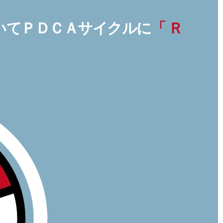
いてＰＤＣＡサイクルに
「 Ｒ