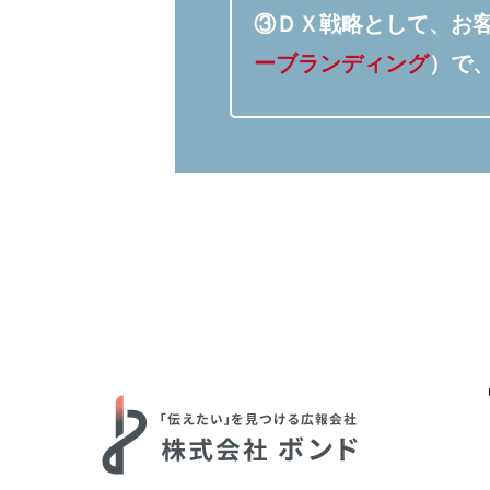
③ＤＸ戦略として、お
ーブランディング
）で