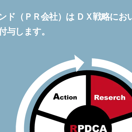
ンド（ＰＲ会社）は ＤＸ戦略にお
付与します。