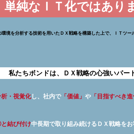
単純なＩＴ化ではあり
の環境を分析する技術を用いたＤＸ戦略を構築した上で、ＩＴツー
私たちボンドは、ＤＸ戦略の心強いパー
分析・視覚化
し、社内で
「価値」
や
「目指すべき進
①と結び付け
中長期で取り組み続けるＤＸ戦略をお