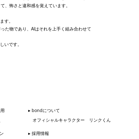
して、怖さと違和感を覚えています。
します。
った物であり、AIはそれを上手く組み合わせて
嬉しいです。
採用
▸ bondについて
オフィシャルキャラクター リンクくん
ル
ン
▸ 採用情報