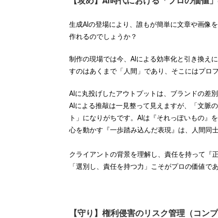
【攻め】AI時代における「プロの価値
生成AIの登場により、誰もが簡単に文章や画像
作れるのでしょうか？
制作の現場では今、AIによる効率化と引き換え
すのはあくまで「人間」であり、そこにはプロ
AIに丸投げしたアウトプットは、ブランドの差
AIによる推敲は一見整って見えますが、「文脈
ト」になりがちです。AIは『それっぽいもの』
心を動かす『一歩踏み込んだ表現』は、人間同
クライアントの背景を理解し、責任を持って『
「選別し、責任を持つ力」こそがプロの価値で
【守り】権利侵害のリスク管理（コンプ