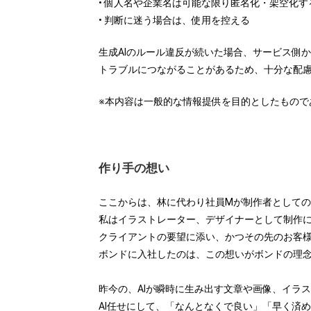
• 個人名や企業名は可能な限り匿名化・架空化す
• 判断に迷う場合は、使用を控える
生成AIのルール違反が続いた場合、サービス側
トラブルにつながることがあるため、十分な配
※本内容は一般的な情報提供を目的としたもの
作り手の想い
ここからは、林に代わり社員Mが制作者として
私はイラストレーター、デザイナーとして制作
クライアントの要望に添い、かつその先のお客
ボンドに入社したのは、この想いがボンドの理
昨今の、AIが瞬時に生み出す文章や画像、イラ
AI任せにして、「なんとなくで良い」「早く済