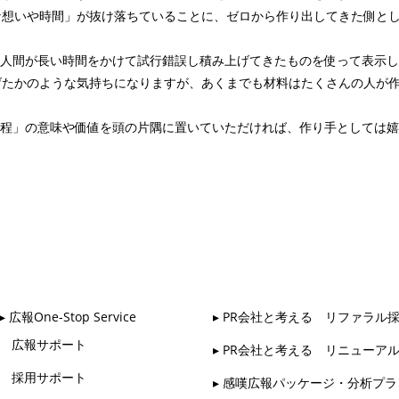
な想いや時間」が抜け落ちていることに、ゼロから作り出してきた側と
。人間が長い時間をかけて試行錯誤し積み上げてきたものを使って表示
たかのような気持ちになりますが、あくまでも材料はたくさんの人が作
過程」の意味や価値を頭の片隅に置いていただければ、作り手としては
▸ 広報One-Stop Service
▸ PR会社と考える リファラル
広報サポート
▸ PR会社と考える リニューア
採用サポート
▸ 感嘆広報パッケージ・分析プラ