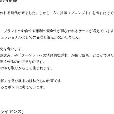
」の再定義
を作れる時代が来ました。しかし、AIに指示（プロンプト）を出すだけ
に、ブランドの独自性や権利の安全性が損なわれるケースが増えています
フェッショナルとしての倫理と視点が欠かせません。
別化を奪います。
の深読み」や「ターゲットへの情緒的な訴求」が抜け落ち、どこかで見
を速く作るのが得意なのです。
士のやり取りからこそ生まれます。
正解』を選び取るのは私たちの仕事です。
あるとボンドは考えています。
ライアンス）