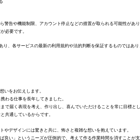
る
から警告や機能制限、アカウント停止などの措置が取られる可能性があ
慮が必要です。
であり、各サービスの最新の利用規約や法的判断を保証するものではあり
の想いをお伝えします。
に携わる仕事を長年してきました。
様まで届く表現を考え、作り出し、喜んでいただけることを常に目標と
念と共通しているからです。
ストやデザインには驚きと共に、怖さと複雑な想いを抱えています。
めば良い」というニーズが圧倒的で、考えて作る作業時間を消すことが