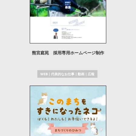
熊宮庭苑 採用専用ホームページ制作
WEB
｜
代表的なお仕事
｜
動画
｜
広報