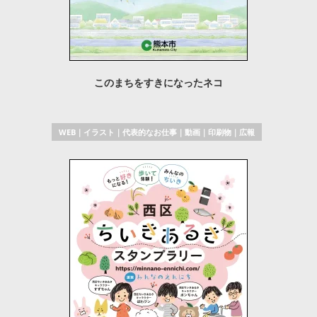
このまちをすきになったネコ
WEB
｜
イラスト
｜
代表的なお仕事
｜
動画
｜
印刷物
｜
広報