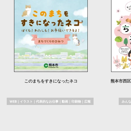
このまちをすきになったネコ
熊本市西区
WEB
｜
イラスト
｜
代表的なお仕事
｜
動画
｜
印刷物
｜
広報
みん