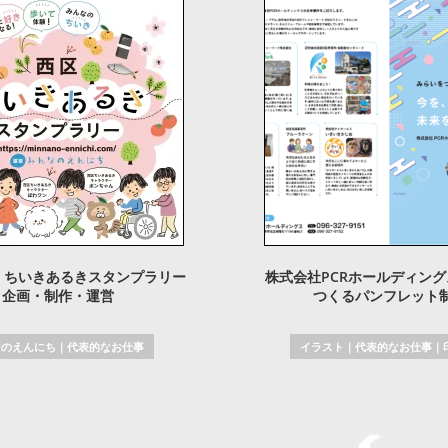
 ちいきあるきスタンプラリー
株式会社PCRホールディン
企画・制作・運営
つくるパンフレット
なのえんにち
｜
代表的なお仕事
イラスト
｜
代表的なお仕事
｜