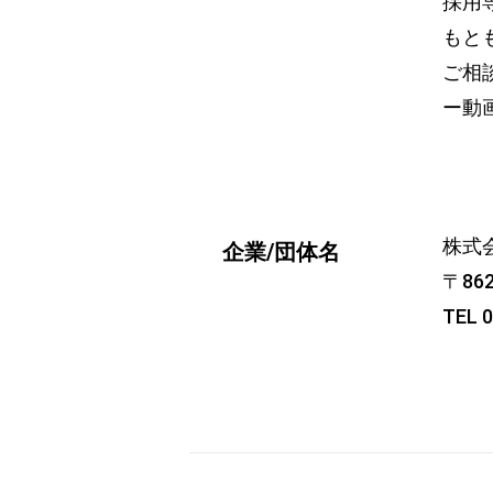
採用
もと
ご相
ー動
株式
企業/団体名
〒86
TEL 