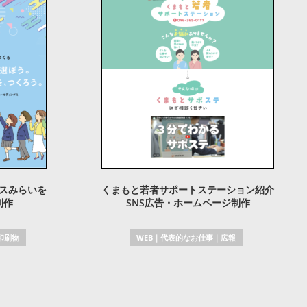
グスみらいを
くまもと若者サポートステーション紹介
制作
SNS広告・ホームページ制作
印刷物
WEB
｜
代表的なお仕事
｜
広報