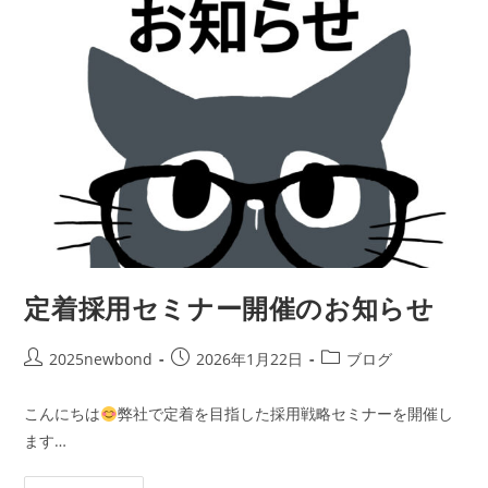
定着採用セミナー開催のお知らせ
投
投
投
2025newbond
2026年1月22日
ブログ
稿
稿
稿
者:
公
カ
こんにちは
弊社で定着を目指した採用戦略セミナーを開催し
開
テ
ます…
日:
ゴ
リ