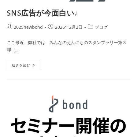
の
方
SNS広告が今面白い♩
も
ウ
ェ
ル
投
投
投
2025newbond
2026年2月2日
ブログ
カ
稿
稿
稿
ム
で
者:
公
カ
ここ最近、弊社では みんなのえんにちのスタンプラリー第３
す
開
テ
よ
弾（…
♩
日:
ゴ
リ
SNS
ー:
続きを読む
広
告
が
今
面
白
い
♩