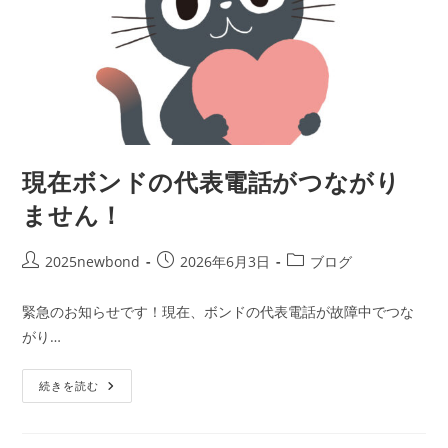
現在ボンドの代表電話がつながり
ません！
投
投
投
2025newbond
2026年6月3日
ブログ
稿
稿
稿
者:
公
カ
緊急のお知らせです！現在、ボンドの代表電話が故障中でつな
開
テ
がり…
日:
ゴ
リ
現
ー:
続きを読む
在
ボ
ン
ド