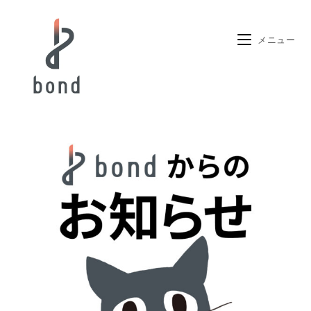
コ
ン
メニュー
テ
ン
ツ
へ
ス
キ
ッ
プ