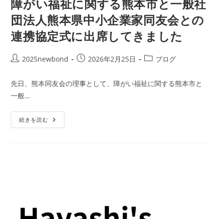
障がい福祉に関する熊本市と一般社
団法人熊本県中小企業家同友会との
連携協定式に出席してきました
投
投
投
2025newbond
2026年2月25日
ブログ
稿
稿
稿
者:
公
カ
先日、熊本同友会の理事として、障がい福祉に関する熊本市と
開
テ
一般…
日:
ゴ
リ
障
ー:
続きを読む
が
い
福
祉
に
関
す
る
熊
本
市
と
一
般