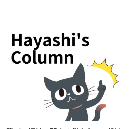
の
代
表
電
話
が
つ
な
が
り
ま
せ
ん！