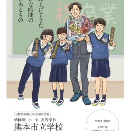
ス
タ
ン
プ
ラ
リ
ー
企
画・
制
作・
運
営