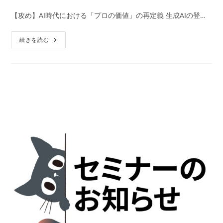
稿
稿
稿
者:
公
カ
【攻め】AI時代における「プロの価値」の再定義 生成AIの登…
開
テ
日:
ゴ
AI
続きを読む
リ
時
ー:
代
だ
か
ら
こ
そ
知
っ
て
お
き
た
い、
デ
ザ
イ
ン・
販
促
に
お
け
る
『攻
め』