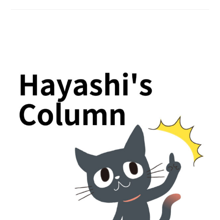
題
を
お
持
ち
の
企
業
さ
ん、
参
加
者
と
一
緒
に
採
用
力
を
考
え
て
い
ま
せ
ん
か？
ゲ
ス
ト