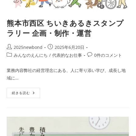
熊本市西区 ちいきあるきスタンプ
ラリー 企画・制作・運営
投
投
2025newbond
2025年6月20日
稿
稿
投
投
みんなのえんにち
/
代表的なお仕事
0件のコメント
者:
公
稿
稿
開
カ
コ
業務内容弊社の経営理念にある、人に寄り添い学び、成長し地
日:
テ
メ
域に…
ゴ
ン
リ
ト:
熊
ー:
続きを読む
本
市
西
区
ち
い
き
あ
る
き