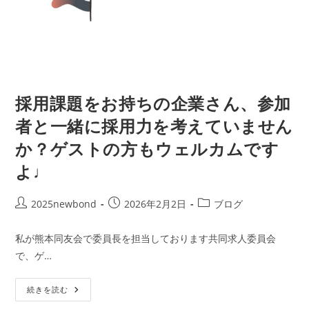
と
『守
り』
の
境
界
線
採用課題をお持ちの企業さん、参加
者と一緒に採用力を考えていません
か？ゲストの方もウェルカムです
よ♩
投
投
投
2025newbond
2026年2月2日
ブログ
稿
稿
稿
者:
公
カ
私が熊本同友会で委員長を担当しております共同求人委員会
開
テ
で、ゲ…
日:
ゴ
リ
採
ー:
続きを読む
用
課