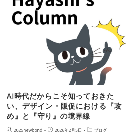
社
団
法
人
熊
本
県
中
小
企
業
家
同
友
会
と
の
連
携
協
定
式
AI時代だからこそ知っておきた
に
出
い、デザイン・販促における『攻
席
し
て
め』と『守り』の境界線
き
ま
し
た
投
投
投
2025newbond
2026年2月5日
ブログ