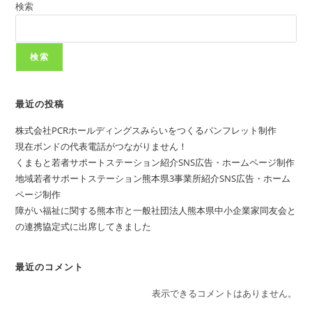
会
検索
R8
採
用
熊
本
検索
市
立
学
校
教
最近の投稿
員
募
株式会社PCRホールディングスみらいをつくるパンフレット制作
集
ポ
現在ボンドの代表電話がつながりません！
ス
タ
くまもと若者サポートステーション紹介SNS広告・ホームページ制作
ー・
地域若者サポートステーション熊本県3事業所紹介SNS広告・ホーム
パ
ン
ページ制作
フ
レ
障がい福祉に関する熊本市と一般社団法人熊本県中小企業家同友会と
ッ
の連携協定式に出席してきました
ト
最近のコメント
表示できるコメントはありません。