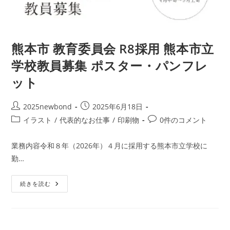
熊本市 教育委員会 R8採用 熊本市立
学校教員募集 ポスター・パンフレ
ット
投
投
2025newbond
2025年6月18日
稿
稿
投
投
イラスト
/
代表的なお仕事
/
印刷物
0件のコメント
者:
公
稿
稿
開
カ
コ
業務内容令和８年（2026年）４月に採用する熊本市立学校に
日:
テ
メ
勤…
ゴ
ン
リ
ト:
熊
ー:
続きを読む
本
市
教
育
委
員