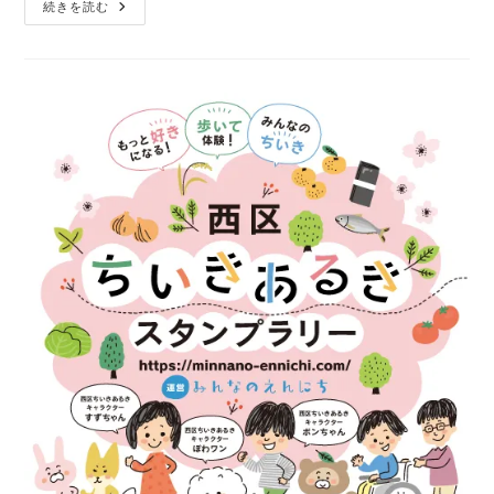
定
ー:
続きを読む
着
採
用
セ
ミ
ナ
ー
開
催
の
お
知
ら
せ